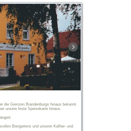
ber die Grenzen Brandenburgs hinaus bekannt.
er unsere feste Speisekarte hinaus.
ängert.
vollen Biergartens und unserer Kaffee- und