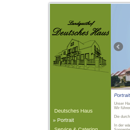
Portrait
Unser Ha
Wir führ
Deutsches Haus
Die durch
» Portrait
In der wä
Service & Catering
Sonnente