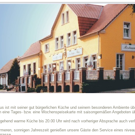
us ist mit seiner gut bürgerlichen Küche und seinem besonderen Ambiente ü
en eine Tages- bzw. eine Wochenspeisekarte mit saisongemäßen Angeboten üb
gehend warme Küche bis 20.00 Uhr wird nach vorheriger Absprache auch verl
rmeren, sonnigen Jahreszeit genießen unsere Gäste den Service eines niveau
rrasse.